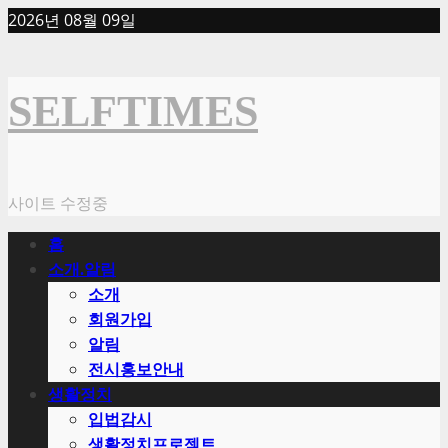
Skip
2026년 08월 09일
to
content
SELFTIMES
사이트 수정중
Primary
홈
Menu
소개.알림
소개
회원가입
알림
전시홍보안내
생활정치
입법감시
생활정치프로젝트