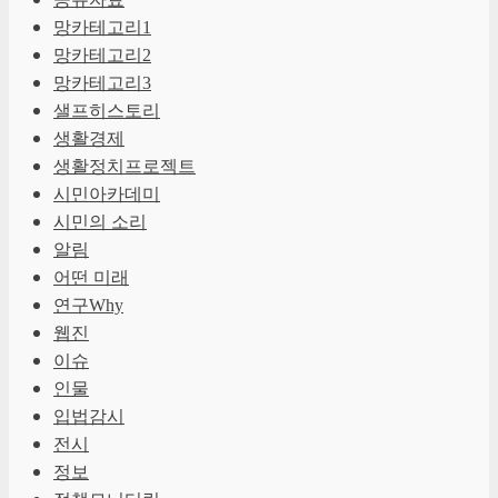
망카테고리1
망카테고리2
망카테고리3
샐프히스토리
생활경제
생활정치프로젝트
시민아카데미
시민의 소리
알림
어떤 미래
연구Why
웹진
이슈
인물
입법감시
전시
정보