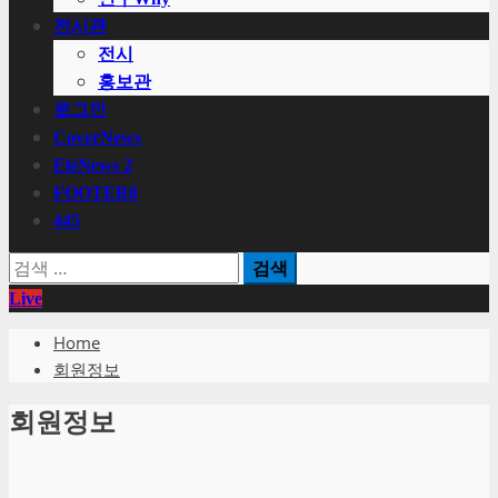
전시관
전시
홍보관
로그인
CoverNews
EleNews 2
FOOTER8
445
검
색:
Live
Home
회원정보
회원정보