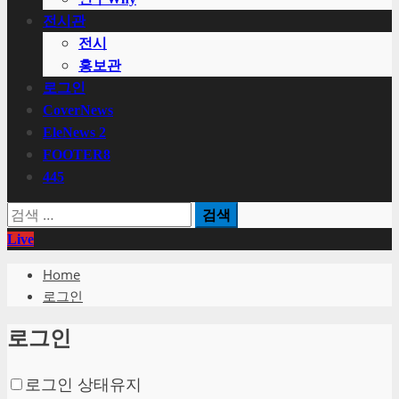
전시관
전시
홍보관
로그인
CoverNews
EleNews 2
FOOTER8
445
검
색:
Live
Home
로그인
로그인
로그인 상태유지