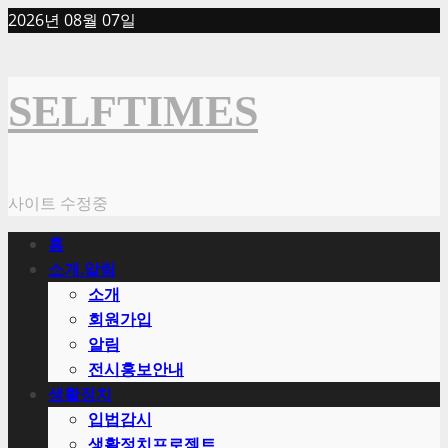
Skip
2026년 08월 07일
to
content
SELFTIMES
사이트 수정중
Primary
홈
Menu
소개.알림
소개
회원가입
알림
전시홍보안내
생활정치
입법감시
생활정치프로젝트