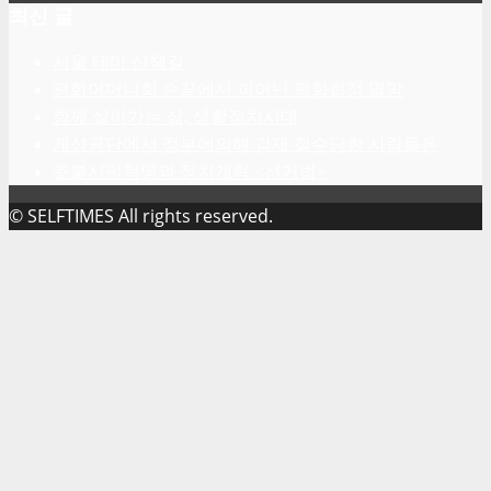
최신 글
서울 테마 산책길
평화어머니회 손끝에서 피어난 평화협정 열망
함께 살아가는 삶, 생활정치시대
개성공단에서 정부에의해 강제 철수당한 사람들은
촛불시민혁명과 정치개혁 <선거법>
© SELFTIMES All rights reserved.