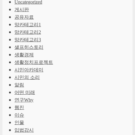
Uncategorized
게시판
공유자료
망카테고리1
망카테고리2
망카테고리3
샐프히스토리
생활경제
생활정치프로젝트
시민아카데미
시민의 소리
알림
어떤 미래
연구Why
웹진
이슈
인물
입법감시