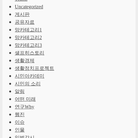
Uncategorized
게시판
공유자료
망카테고리1
망카테고리2
망카테고리3
샐프히스토리
생활경제
생활정치프로젝트
시민아카데미
시민의 소리
알림
어떤 미래
연구Why
웹진
이슈
인물
입법감시