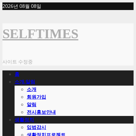
Skip
2026년 08월 08일
to
content
SELFTIMES
사이트 수정중
Primary
홈
Menu
소개.알림
소개
회원가입
알림
전시홍보안내
생활정치
입법감시
생활정치프로젝트