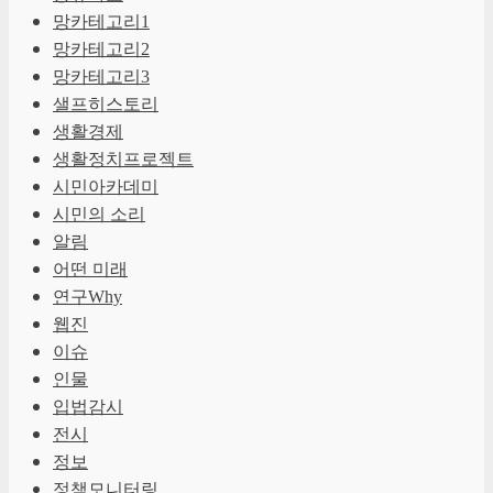
망카테고리1
망카테고리2
망카테고리3
샐프히스토리
생활경제
생활정치프로젝트
시민아카데미
시민의 소리
알림
어떤 미래
연구Why
웹진
이슈
인물
입법감시
전시
정보
정책모니터링