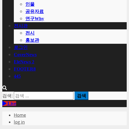
인물
공유자료
연구Why
전시관
전시
홍보관
로그인
CoverNews
EleNews 2
FOOTER8
445
검색:
Live
Home
log in