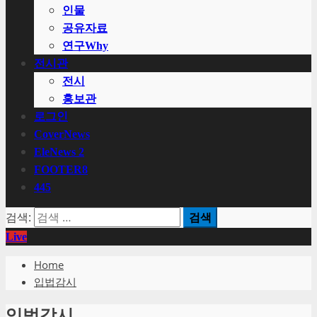
인물
공유자료
연구Why
전시관
전시
홍보관
로그인
CoverNews
EleNews 2
FOOTER8
445
검색:
Live
Home
입법감시
입법감시