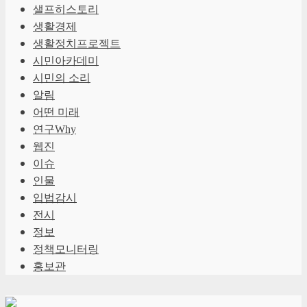
샐프히스토리
생활경제
생활정치프로젝트
시민아카데미
시민의 소리
알림
어떤 미래
연구Why
웹진
이슈
인물
입법감시
전시
정보
정책모니터링
홍보관